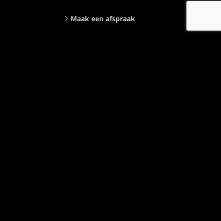
Maak een afspraak
Bekijk ook eens:
Veldwerk4All
Over ons
Onze missie en visie
Documenten
Opdrachtgevers
Uitzendbureau
Contact
Contactgegevens
Morsestraat 16
2652 XG - Berkel en Rodenrijs