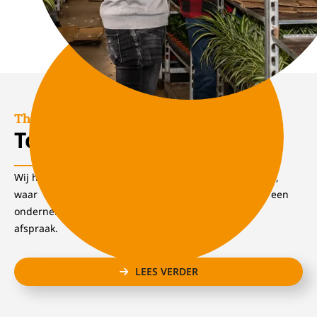
The wall of fame
Topwerkgevers
Wij hebben een uitgebreid netwerk van topwerkgevers,
waar wij vele vacatures kunnen vervullen. Ben jij zelf een
ondernemer opzoek naar personeel, maak dan een
afspraak.
LEES VERDER